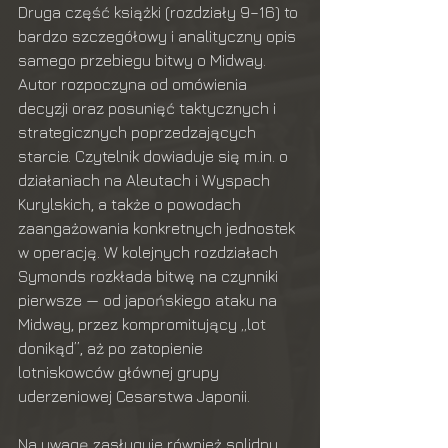
Druga część książki (rozdziały 9–16) to 
bardzo szczegółowy i analityczny opis 
samego przebiegu bitwy o Midway. 
Autor rozpoczyna od omówienia 
decyzji oraz posunięć taktycznych i 
strategicznych poprzedzających 
starcie. Czytelnik dowiaduje się m.in. o 
działaniach na Aleutach i Wyspach 
Kurylskich, a także o powodach 
zaangażowania konkretnych jednostek 
w operację. W kolejnych rozdziałach 
Symonds rozkłada bitwę na czynniki 
pierwsze — od japońskiego ataku na 
Midway, przez kompromitujący „lot 
donikąd”, aż po zatopienie 
lotniskowców głównej grupy 
uderzeniowej Cesarstwa Japonii.
Na uwagę zasługuje również solidny 