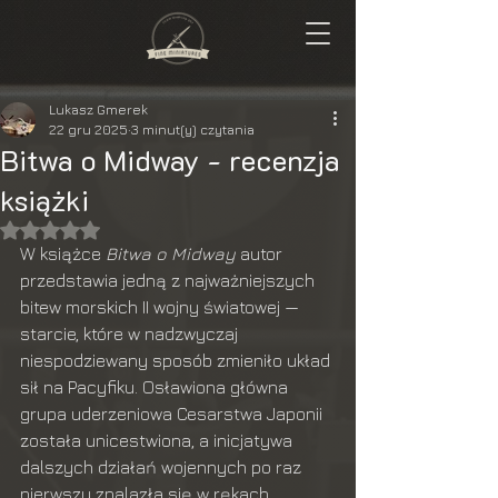
Lukasz Gmerek
22 gru 2025
3 minut(y) czytania
Bitwa o Midway - recenzja
książki
Oceniono na NaN z 5 gwiazdek.
W książce 
Bitwa o Midway
 autor 
przedstawia jedną z najważniejszych 
bitew morskich II wojny światowej — 
starcie, które w nadzwyczaj 
niespodziewany sposób zmieniło układ 
sił na Pacyfiku. Osławiona główna 
grupa uderzeniowa Cesarstwa Japonii 
została unicestwiona, a inicjatywa 
dalszych działań wojennych po raz 
pierwszy znalazła się w rękach 