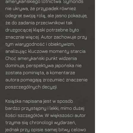
amerykańskiego lotnictwa. Symonds 
nie ukrywa, że przypadek również 
odegrał swoją rolę, ale jasno pokazuje, 
że do zadania przeciwnikowi tak 
druzgocącej klęski potrzebne było 
znacznie więcej. Autor zachowuje przy 
tym wiarygodność i obiektywizm, 
analizując kluczowe momenty starcia. 
Choć amerykański punkt widzenia 
dominuje, perspektywa japońska nie 
została pominięta, a komentarze 
autora pomagają zrozumieć znaczenie 
poszczególnych decyzji.
Książka napisana jest w sposób 
bardzo przystępny i lekki, mimo dużej 
ilości szczegółów. W większości autor 
trzyma się chronologii wydarzeń, 
jednak przy opisie samej bitwy celowo 