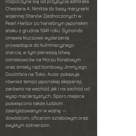
rozpoczyna się od przybycia admirała 
Chestera A. Nimitza do bazy marynarki 
wojennej Stanów Zjednoczonych w 
Pearl Harbor po haniebnym japońskim 
ataku z grudnia 1941 roku. Symonds 
omawia kluczowe wydarzenia 
prowadzące do kulminacyjnego 
starcia, w tym pierwszą bitwę 
lotniskowców na Morzu Koralowym 
oraz śmiały rajd bombowy Jimmy’ego 
Doolittle’a na Tokio. Autor pokazuje 
również tempo japońskiej ekspansji, 
zarówno na wschód, jak i na zachód od 
wysp macierzystych. Sporo miejsca 
poświęcono także ludziom 
zaangażowanym w wojnę — 
dowódcom, oficerom sztabowym oraz 
zwykłym żołnierzom.