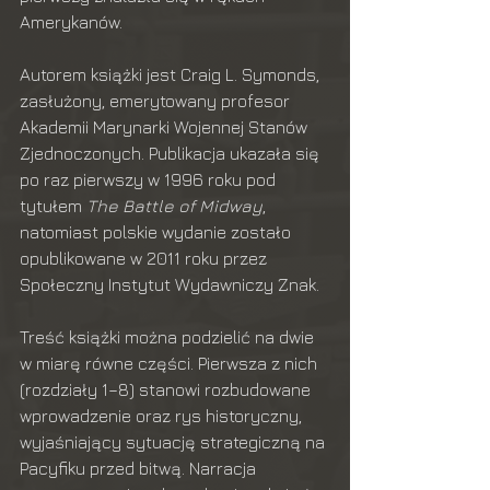
Amerykanów.
Autorem książki jest Craig L. Symonds, 
zasłużony, emerytowany profesor 
Akademii Marynarki Wojennej Stanów 
Zjednoczonych. Publikacja ukazała się 
po raz pierwszy w 1996 roku pod 
tytułem 
The Battle of Midway
, 
natomiast polskie wydanie zostało 
opublikowane w 2011 roku przez 
Społeczny Instytut Wydawniczy Znak.
Treść książki można podzielić na dwie 
w miarę równe części. Pierwsza z nich 
(rozdziały 1–8) stanowi rozbudowane 
wprowadzenie oraz rys historyczny, 
wyjaśniający sytuację strategiczną na 
Pacyfiku przed bitwą. Narracja 