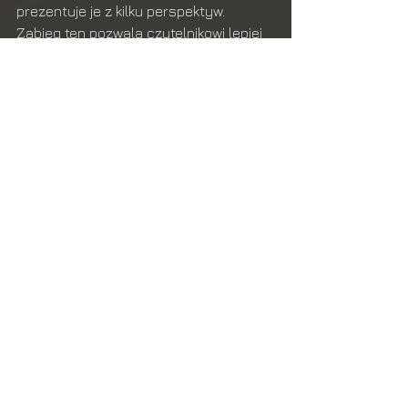
prezentuje je z kilku perspektyw. 
Zabieg ten pozwala czytelnikowi lepiej 
zrozumieć dynamikę starcia oraz 
motywacje stojące za decyzjami 
podejmowanymi w kluczowych 
momentach. Tempo narracji zostało 
dobrane bardzo umiejętnie — wyraźnie 
przyspiesza w miarę zbliżania się do 
punktu kulminacyjnego, co dodatkowo 
angażuje czytelnika.
Muszę przyznać, że książka w pełni 
zaspokoiła mój głód wiedzy dotyczący 
bitwy o Midway. Było to moje pierwsze 
tak obszerne opracowanie 
poświęcone tym wydarzeniom i 
uważam, że Craig Symonds zawiesił 
poprzeczkę bardzo wysoko. Jest to 
solidne, bogate w szczegóły dzieło, 